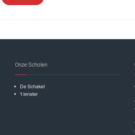
Onze Scholen
De Schakel
't Ienster