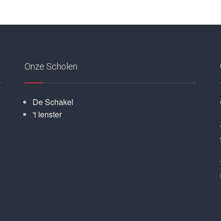
Onze Scholen
De Schakel
't Ienster